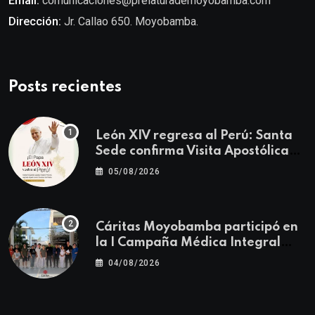
Email:
comunicaciones@prelaturademoyobamba.com
Dirección:
Jr. Callao 650. Moyobamba.
Posts recientes
León XIV regresa al Perú: Santa
Sede confirma Visita Apostólica
del 11 al 17 de noviembre
05/08/2026
Cáritas Moyobamba participó en
la I Campaña Médica Integral
Gratuita llevando salud y
04/08/2026
esperanza al Centro Poblado Los
Ángeles