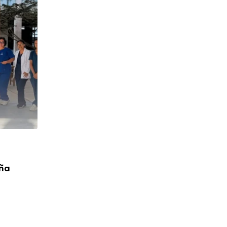
CUMPLEAÑOS
aña
¡Feliz Cumpleaños! P. Toribio López Cah
04/08/2026