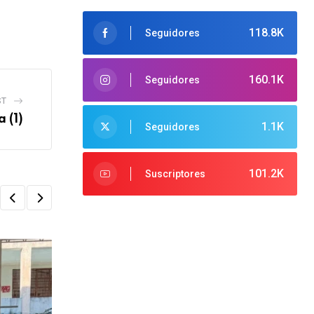
118.8K
Seguidores
160.1K
Seguidores
ST
 (1)
1.1K
Seguidores
101.2K
Suscriptores