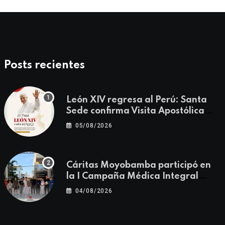
Posts recientes
León XIV regresa al Perú: Santa
Sede confirma Visita Apostólica
del 11 al 17 de noviembre
05/08/2026
Cáritas Moyobamba participó en
la I Campaña Médica Integral
Gratuita llevando salud y
04/08/2026
esperanza al Centro Poblado Los
Ángeles