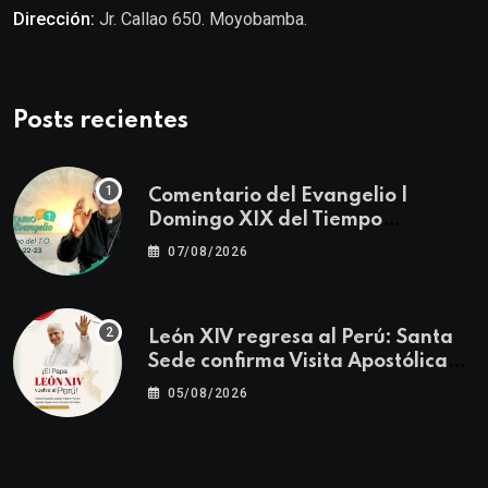
Dirección:
Jr. Callao 650. Moyobamba.
Posts recientes
Comentario del Evangelio |
Domingo XIX del Tiempo
Ordinario | Mateo 14, 22-23
07/08/2026
León XIV regresa al Perú: Santa
Sede confirma Visita Apostólica
del 11 al 17 de noviembre
05/08/2026