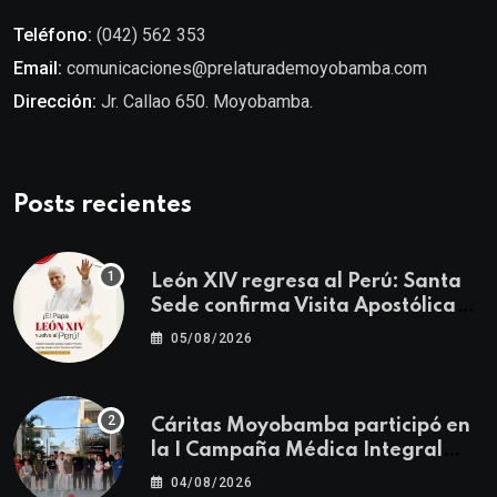
Teléfono:
(042) 562 353
Email:
comunicaciones@prelaturademoyobamba.com
Dirección:
Jr. Callao 650. Moyobamba.
Posts recientes
León XIV regresa al Perú: Santa
Sede confirma Visita Apostólica
del 11 al 17 de noviembre
05/08/2026
Cáritas Moyobamba participó en
la I Campaña Médica Integral
Gratuita llevando salud y
04/08/2026