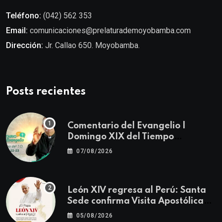
Teléfono:
(042) 562 353
Email:
comunicaciones@prelaturademoyobamba.com
Dirección:
Jr. Callao 650. Moyobamba.
Posts recientes
Comentario del Evangelio |
Domingo XIX del Tiempo
Ordinario | Mateo 14, 22-23
07/08/2026
León XIV regresa al Perú: Santa
Sede confirma Visita Apostólica
del 11 al 17 de noviembre
05/08/2026