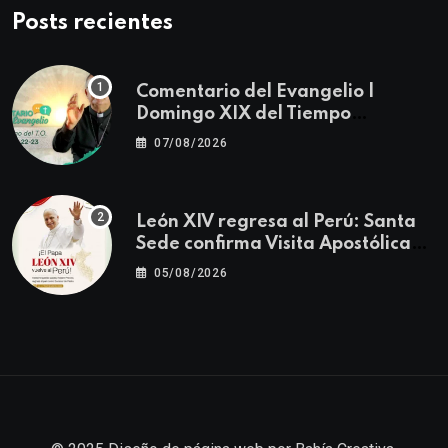
Posts recientes
Comentario del Evangelio |
Domingo XIX del Tiempo
Ordinario | Mateo 14, 22-23
07/08/2026
León XIV regresa al Perú: Santa
Sede confirma Visita Apostólica
del 11 al 17 de noviembre
05/08/2026