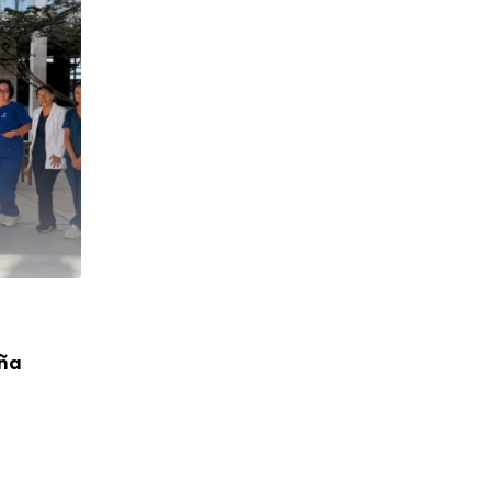
CUMPLEAÑOS
aña
¡Feliz Cumpleaños! P. Toribio López Cah
04/08/2026