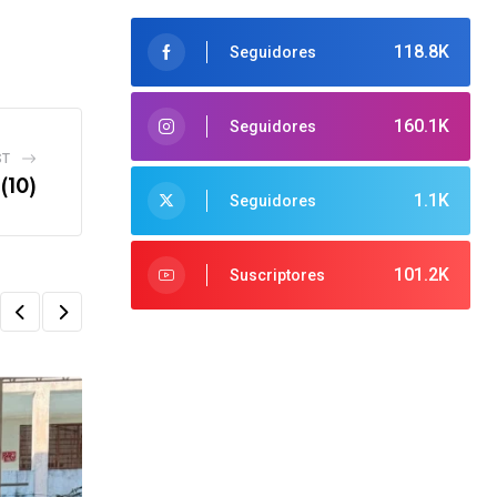
118.8K
Seguidores
160.1K
Seguidores
ST
(10)
1.1K
Seguidores
101.2K
Suscriptores