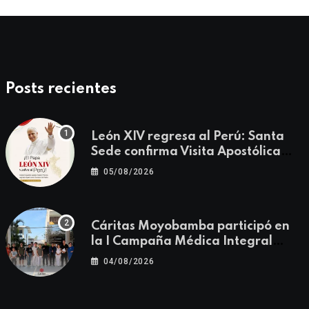
Posts recientes
León XIV regresa al Perú: Santa
Sede confirma Visita Apostólica
del 11 al 17 de noviembre
05/08/2026
Cáritas Moyobamba participó en
la I Campaña Médica Integral
Gratuita llevando salud y
04/08/2026
esperanza al Centro Poblado Los
Ángeles