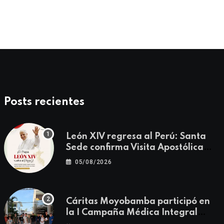
Posts recientes
León XIV regresa al Perú: Santa
Sede confirma Visita Apostólica
del 11 al 17 de noviembre
05/08/2026
Cáritas Moyobamba participó en
la I Campaña Médica Integral
Gratuita llevando salud y