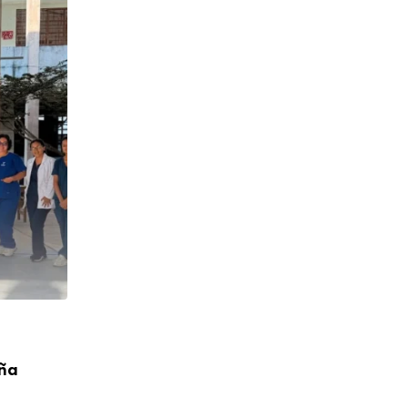
CUMPLEAÑOS
aña
¡Feliz Cumpleaños! P. Toribio López Cah
04/08/2026