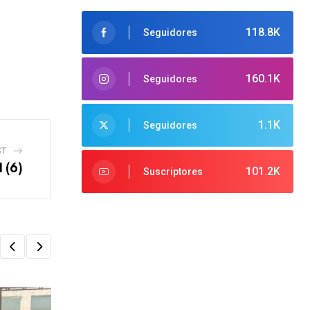
118.8K
Seguidores
160.1K
Seguidores
1.1K
Seguidores
ST
 (6)
101.2K
Suscriptores