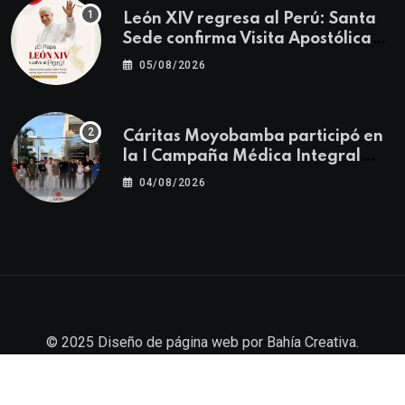
León XIV regresa al Perú: Santa
Sede confirma Visita Apostólica
del 11 al 17 de noviembre
05/08/2026
Cáritas Moyobamba participó en
la I Campaña Médica Integral
Gratuita llevando salud y
04/08/2026
esperanza al Centro Poblado Los
Ángeles
© 2025
Diseño de página web
por
Bahía Creativa
.