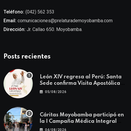
Teléfono:
(042) 562 353
Email:
comunicaciones@prelaturademoyobamba.com
Dirección:
Jr. Callao 650. Moyobamba.
Posts recientes
León XIV regresa al Perú: Santa
Sede confirma Visita Apostólica
del 11 al 17 de noviembre
05/08/2026
Cáritas Moyobamba participó en
la I Campaña Médica Integral
Gratuita llevando salud y
04/08/2026