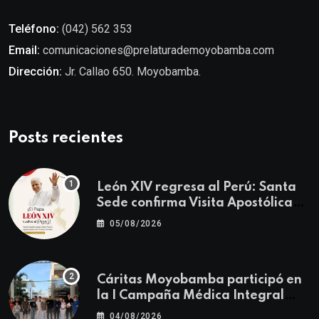
Teléfono:
(042) 562 353
Email:
comunicaciones@prelaturademoyobamba.com
Dirección:
Jr. Callao 650. Moyobamba.
Posts recientes
León XIV regresa al Perú: Santa
Sede confirma Visita Apostólica
del 11 al 17 de noviembre
05/08/2026
Cáritas Moyobamba participó en
la I Campaña Médica Integral
Gratuita llevando salud y
04/08/2026