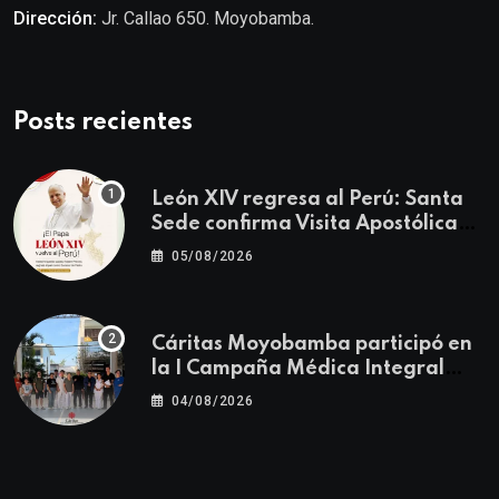
Dirección:
Jr. Callao 650. Moyobamba.
Posts recientes
León XIV regresa al Perú: Santa
Sede confirma Visita Apostólica
del 11 al 17 de noviembre
05/08/2026
Cáritas Moyobamba participó en
la I Campaña Médica Integral
Gratuita llevando salud y
04/08/2026
esperanza al Centro Poblado Los
Ángeles