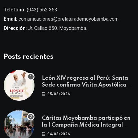
Teléfono:
(042) 562 353
Email:
comunicaciones@prelaturademoyobamba.com
Dirección:
Jr. Callao 650. Moyobamba.
Posts recientes
León XIV regresa al Perú: Santa
Sede confirma Visita Apostólica
del 11 al 17 de noviembre
05/08/2026
Cáritas Moyobamba participó en
la I Campaña Médica Integral
Gratuita llevando salud y
04/08/2026