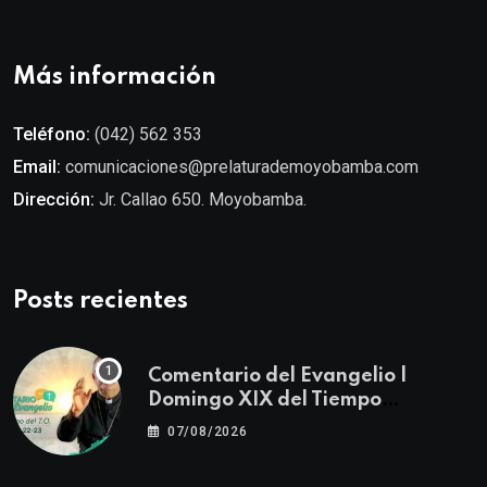
Más información
Teléfono:
(042) 562 353
Email:
comunicaciones@prelaturademoyobamba.com
Dirección:
Jr. Callao 650. Moyobamba.
Posts recientes
Comentario del Evangelio |
Domingo XIX del Tiempo
Ordinario | Mateo 14, 22-23
07/08/2026