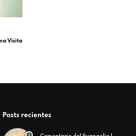
CÁRITAS MOYOBAMBA
ma Visita
Cáritas Moyobamba participó en la I C
Médica Integral
04/08/2026
Posts recientes