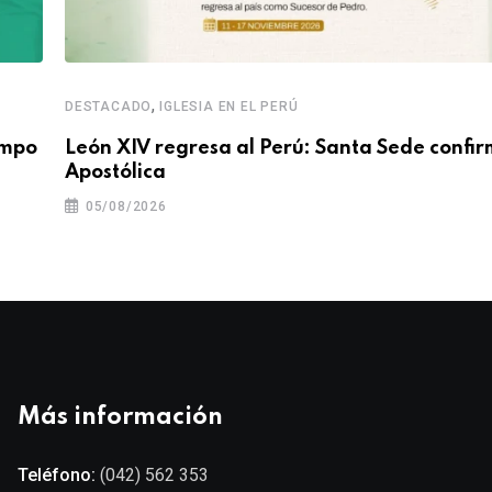
,
DESTACADO
IGLESIA EN EL PERÚ
empo
León XIV regresa al Perú: Santa Sede confir
Apostólica
05/08/2026
Más información
Teléfono:
(042) 562 353