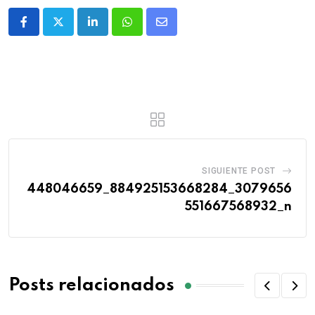
SIGUIENTE POST
448046659_884925153668284_3079656
551667568932_n
Posts relacionados