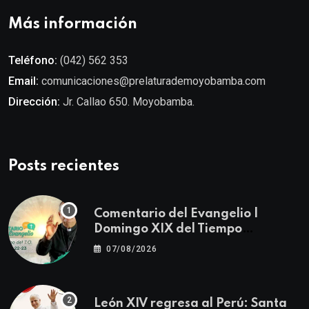
Más información
Teléfono:
(042) 562 353
Email:
comunicaciones@prelaturademoyobamba.com
Dirección:
Jr. Callao 650. Moyobamba.
Posts recientes
Comentario del Evangelio |
Domingo XIX del Tiempo
Ordinario | Mateo 14, 22-23
07/08/2026
León XIV regresa al Perú: Santa