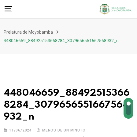
Prelatura de Moyobamba
448046659_884925153668284_3079656551667568932_n
448046659_88492515366
8284_3079656551667568
932_n
11/06/2024
MENOS DE UN MINUTO