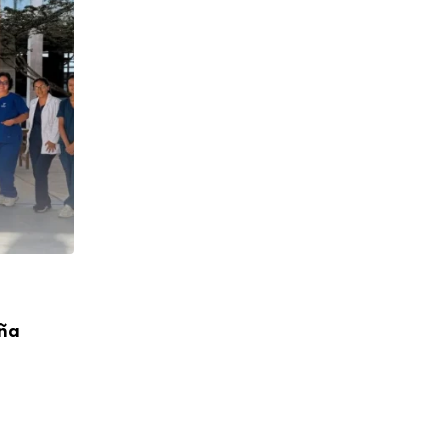
CUMPLEAÑOS
aña
¡Feliz Cumpleaños! P. Toribio López Cah
04/08/2026