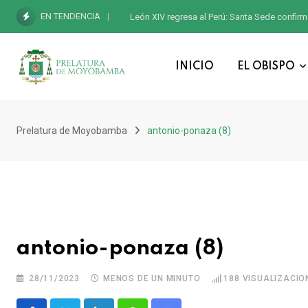
EN TENDENCIA
León XIV regresa al Perú: Santa Sede confirm
INICIO
EL OBISPO
Prelatura de Moyobamba
antonio-ponaza (8)
antonio-ponaza (8)
28/11/2023
MENOS DE UN MINUTO
188
VISUALIZACIO