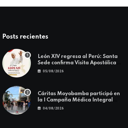
Posts recientes
León XIV regresa al Perú: Santa
Sede confirma Visita Apostólica
del 11 al 17 de noviembre
05/08/2026
Cáritas Moyobamba participó en
la I Campaña Médica Integral
Gratuita llevando salud y
04/08/2026
esperanza al Centro Poblado Los
Ángeles