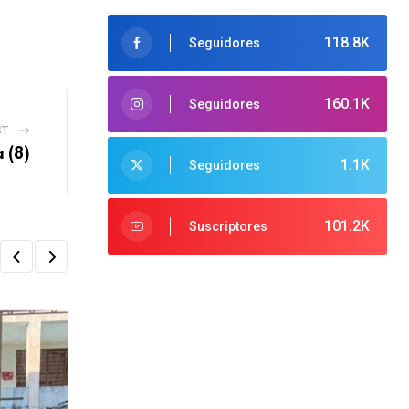
118.8K
Seguidores
160.1K
Seguidores
ST
 (8)
1.1K
Seguidores
101.2K
Suscriptores