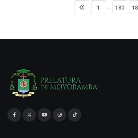
...
1
180
18