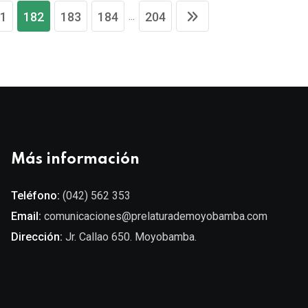
...
1
182
183
184
204
Más información
Teléfono:
(042) 562 353
Email:
comunicaciones@prelaturademoyobamba.com
Dirección:
Jr. Callao 650. Moyobamba.