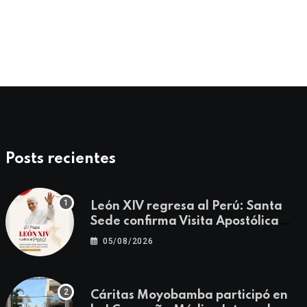
Posts recientes
León XIV regresa al Perú: Santa
Sede confirma Visita Apostólica
del 11 al 17 de noviembre
05/08/2026
Cáritas Moyobamba participó en