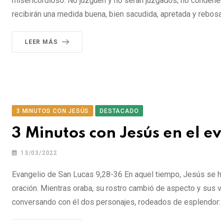
misericordioso. No juzguen y no serán juzgados; no condene
recibirán una medida buena, bien sacudida, apretada y rebos
LEER MÁS
3 MINUTOS CON JESÚS
DESTACADO
3 Minutos con Jesús en el 
13/03/2022
Evangelio de San Lucas 9,28-36 En aquel tiempo, Jesús se h
oración. Mientras oraba, su rostro cambió de aspecto y sus 
conversando con él dos personajes, rodeados de esplendor: 