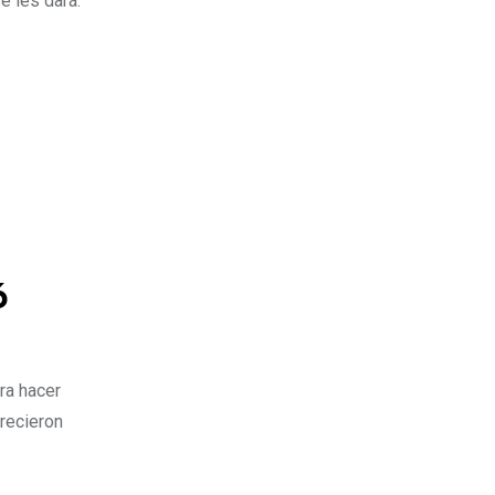
e les dará:
6
ra hacer
recieron