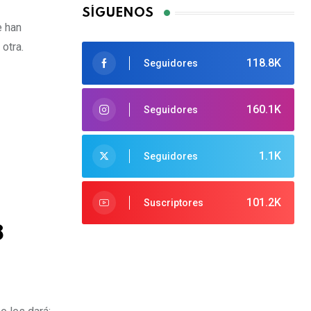
SÍGUENOS
e han
otra.
118.8K
Seguidores
160.1K
Seguidores
1.1K
Seguidores
101.2K
Suscriptores
8