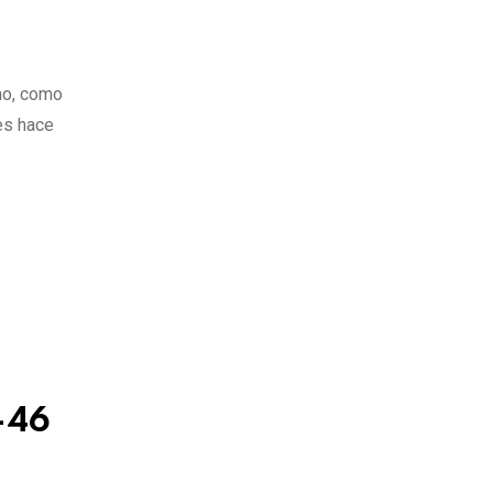
ho, como
es hace
-46