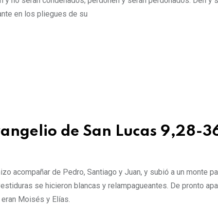
n y no serán condenados; perdonen y serán perdonados. Den y s
ante en los pliegues de su
evangelio de San Lucas 9,28-3
izo acompañar de Pedro, Santiago y Juan, y subió a un monte pa
vestiduras se hicieron blancas y relampagueantes. De pronto apa
eran Moisés y Elías.