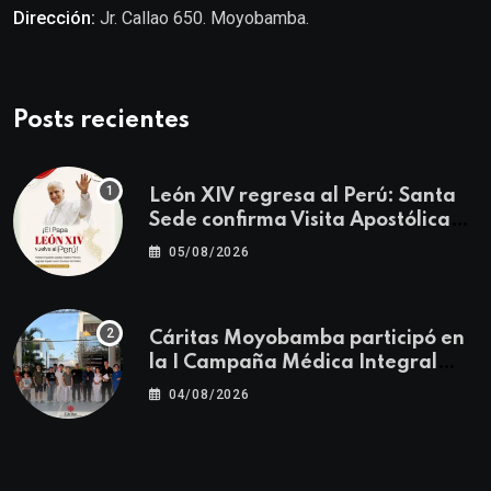
Dirección:
Jr. Callao 650. Moyobamba.
Posts recientes
León XIV regresa al Perú: Santa
Sede confirma Visita Apostólica
del 11 al 17 de noviembre
05/08/2026
Cáritas Moyobamba participó en
la I Campaña Médica Integral
Gratuita llevando salud y
04/08/2026
esperanza al Centro Poblado Los
Ángeles