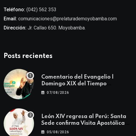
Teléfono:
(042) 562 353
Email:
comunicaciones@prelaturademoyobamba.com
Dirección:
Jr. Callao 650. Moyobamba.
Posts recientes
Comentario del Evangelio |
Domingo XIX del Tiempo
Ordinario | Mateo 14, 22-23
07/08/2026
León XIV regresa al Perú: Santa
Sede confirma Visita Apostólica
del 11 al 17 de noviembre
05/08/2026