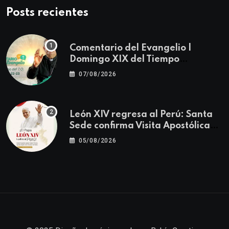
Posts recientes
Comentario del Evangelio |
Domingo XIX del Tiempo
Ordinario | Mateo 14, 22-23
07/08/2026
León XIV regresa al Perú: Santa
Sede confirma Visita Apostólica
del 11 al 17 de noviembre
05/08/2026