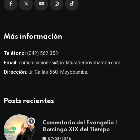
Más información
Teléfono:
(042) 562 353
Email:
comunicaciones@prelaturademoyobamba.com
Dirección:
Jr. Callao 650. Moyobamba.
Posts recientes
Comentario del Evangelio |
Domingo XIX del Tiempo
Ordinario | Mateo 14, 22-23
07/08/2026