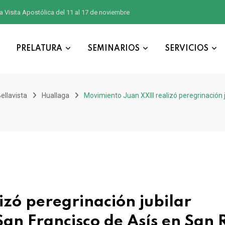
a Visita Apostólica del 11 al 17 de noviembre
PRELATURA
SEMINARIOS
SERVICIOS
ellavista
Huallaga
Movimiento Juan XXIII realizó peregrinación j
izó peregrinación jubilar
 San Francisco de Asís en San 