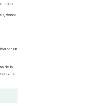
 destino.
sis, donde
siderada un
na de la
y servicio