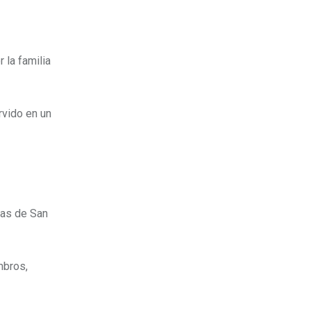
 la familia
rvido en un
las de San
mbros,