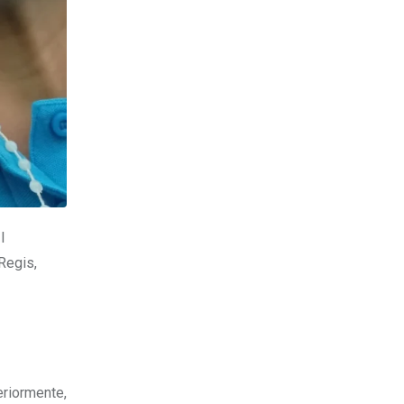
I
Regis,
eriormente,