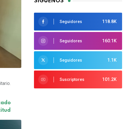
SÍGUENOS
118.8K
Seguidores
160.1K
Seguidores
1.1K
Seguidores
101.2K
Suscriptores
tario.
icado
titud