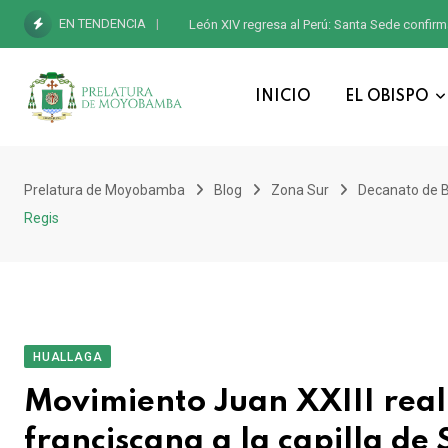
EN TENDENCIA
León XIV regresa al Perú: Santa Sede confirm
INICIO
EL OBISPO
Prelatura de Moyobamba
Blog
Zona Sur
Decanato de B
Regis
HUALLAGA
Movimiento Juan XXIII real
franciscana a la capilla de