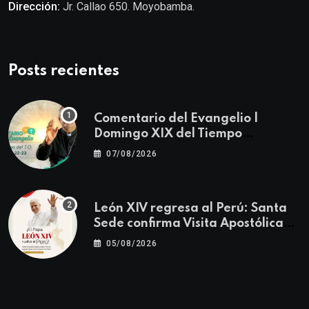
Dirección:
Jr. Callao 650. Moyobamba.
Posts recientes
Comentario del Evangelio |
Domingo XIX del Tiempo
Ordinario | Mateo 14, 22-23
07/08/2026
León XIV regresa al Perú: Santa
Sede confirma Visita Apostólica
del 11 al 17 de noviembre
05/08/2026